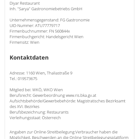
Diyar Restaurant
Inh. "Sarya" Gastronomiebetriebs GmbH
Unternehmensgegenstand: FG Gastronomie
UID-Nummer: ATU77779717
Firmenbuchnummer: FN 560844x
Firmenbuchgericht: Handelsgericht Wien
Firmensitz: Wien
Kontaktdaten
Adresse: 1160 Wien, Thaliastraße 9
Tel.: 019573675
Mitglied bei: WKÖ, WKO Wien
Berufsrecht: Gewerbeordnung www.ris.bka.gv.at
Aufsichtsbehörde/Gewerbebehörde: Magistratisches Bezirksamt
des XVI. Bezirkes
Berufsbezeichnung: Restaurants
Verleihungsstaat: Österreich
Angaben zur Online-Streitbeilegung:Verbraucher haben die
Möglichkeit, Beschwerden an die Online Streitbeilegungsplattform